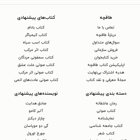
طاقچه
کتاب‌های پیشنهادی
تماس با ما
کتاب بادام
دربارهٔ طاقچه
کتاب کیمیاگر
سوال‌های متداول
کتاب اسب سیاه
فروش سازمانی
کتاب اثر مرکب
خرید کتابخوان
کتاب سمفونی مردگان
اپلیکیشن کتاب طاقچه
کتاب صوتی ملت عشق
هدیه اشتراک بی‌نهایت
کتاب صوتی اثر مرکب
مجلهٔ معرفی و نقد کتاب
کتاب صوتی عادت‌های اتمی
دسته بندی پیشنهادی
نویسنده‌های پیشنهادی
رمان عاشقانه
صادق هدایت
کتاب‌ صوتی
آلبر کامو
نمایشنامه
چارلز دیکنز
کتاب جامعه شناسی
گی دو موپاسان
کتاب شعر
جورج اورول