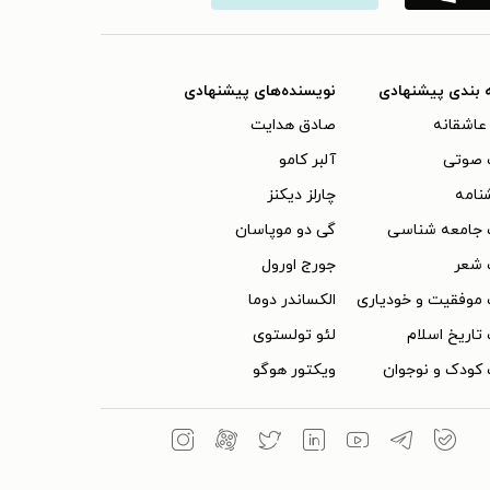
 بندی پیشنهادی
نویسنده‌های پیشنهادی
عاشقانه
صادق هدایت
 صوتی
آلبر کامو
نامه
چارلز دیکنز
 جامعه شناسی
گی دو موپاسان
 شعر
جورج اورول
موفقیت و خودیاری
الکساندر دوما
تاریخ اسلام
لئو تولستوی
کودک و نوجوان
ویکتور هوگو