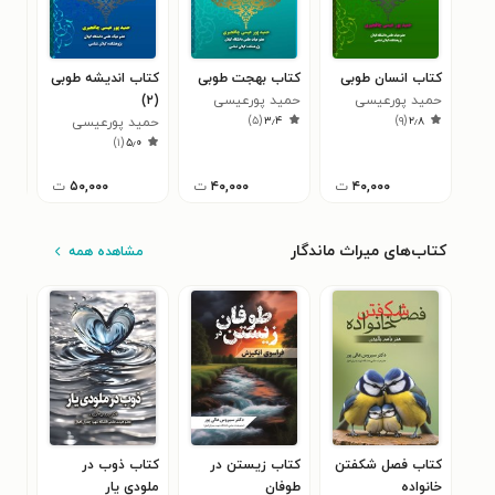
کتاب انسان طوبی
کتاب بهجت طوبی
کتاب اندیشه طوبی
کتا
حمید پورعیسی
حمید پورعیسی
(۲)
(دا
)
۵
(
۳٫۴
)
۹
(
۲٫۸
چافجیری
چافجیری
حمید پورعیسی
حمی
۰
)
۱
(
۵٫۰
چافجیری
چاف
۴۰,۰۰۰
ت
۴۰,۰۰۰
ت
۵۰,۰۰۰
ت
کتاب‌های میراث ماندگار
مشاهده همه
کتاب فصل شکفتن
کتاب زیستن در
کتاب ذوب در
کتا
خانواده
طوفان
ملودی یار
زندا