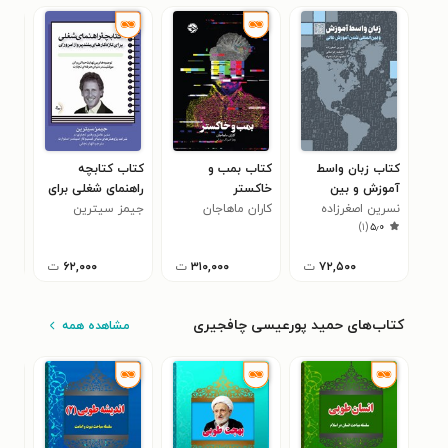
کتاب زبان واسط
کتاب بمب و
کتاب کتابچه
کتا
آموزش و بین
خاکستر
راهنمای شغلی برای
مثب
نسرین اصغرزاده
المللی شدن آموزش
کاران ماهاجان
جیمز سیترین
تازه کار‌های بلندپرواز
نور
۰
)
۱
(
۵٫۰
عالی
امروزی
۷۲,۵۰۰
ت
۳۱۰,۰۰۰
ت
۶۲,۰۰۰
ت
کتاب‌های حمید پورعیسی چافجیری
مشاهده همه