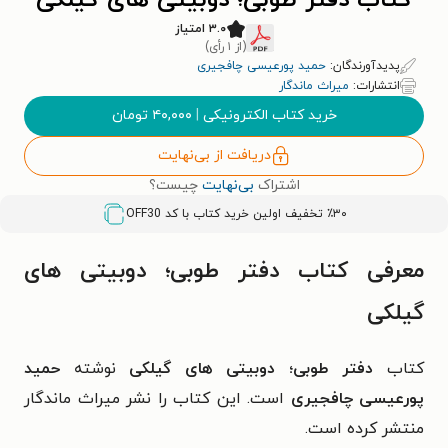
کتاب دفتر طوبی؛ دوبیتی های گیلکی
۳.۰ امتیاز
(از ۱ رأی)
پدیدآورندگان:
حمید پورعیسی چافجیری
انتشارات:
میراث ماندگار
خرید کتاب الکترونیکی
|
۴۰,۰۰۰
تومان
دریافت از بی‌نهایت
اشتراک
بی‌نهایت
چیست؟
٪۳۰ تخفیف اولین خرید کتاب با کد
OFF30
معرفی کتاب دفتر طوبی؛ دوبیتی های
گیلکی
کتاب
دفتر طوبی؛ دوبیتی های گیلکی
نوشته
حمید
پورعیسی چافجیری
است. این کتاب را نشر میراث ماندگار
منتشر کرده است.