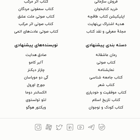
فروش سازمانی
کتاب اثر مرکب
خرید کتابخوان
کتاب سمفونی مردگان
اپلیکیشن کتاب طاقچه
کتاب صوتی ملت عشق
هدیه اشتراک بی‌نهایت
کتاب صوتی اثر مرکب
مجلهٔ معرفی و نقد کتاب
کتاب صوتی عادت‌های اتمی
دسته بندی پیشنهادی
نویسنده‌های پیشنهادی
رمان عاشقانه
صادق هدایت
کتاب‌ صوتی
آلبر کامو
نمایشنامه
چارلز دیکنز
کتاب جامعه شناسی
گی دو موپاسان
کتاب شعر
جورج اورول
کتاب موفقیت و خودیاری
الکساندر دوما
کتاب تاریخ اسلام
لئو تولستوی
کتاب کودک و نوجوان
ویکتور هوگو