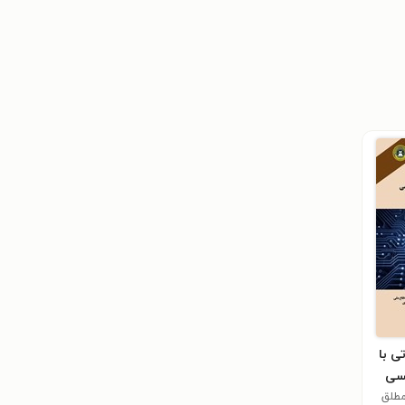
ی با
یسی
مطلق