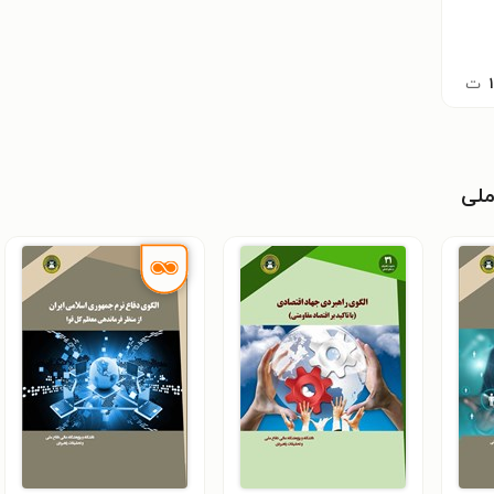
ت
ملی