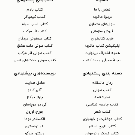
طاقچه
کتاب‌های پیشنهادی
تماس با ما
کتاب بادام
دربارهٔ طاقچه
کتاب کیمیاگر
سوال‌های متداول
کتاب اسب سیاه
فروش سازمانی
کتاب اثر مرکب
خرید کتابخوان
کتاب سمفونی مردگان
اپلیکیشن کتاب طاقچه
کتاب صوتی ملت عشق
هدیه اشتراک بی‌نهایت
کتاب صوتی اثر مرکب
مجلهٔ معرفی و نقد کتاب
کتاب صوتی عادت‌های اتمی
دسته بندی پیشنهادی
نویسنده‌های پیشنهادی
رمان عاشقانه
صادق هدایت
کتاب‌ صوتی
آلبر کامو
نمایشنامه
چارلز دیکنز
کتاب جامعه شناسی
گی دو موپاسان
کتاب شعر
جورج اورول
کتاب موفقیت و خودیاری
الکساندر دوما
کتاب تاریخ اسلام
لئو تولستوی
کتاب کودک و نوجوان
ویکتور هوگو