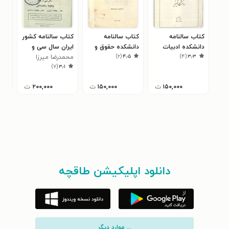
کتاب سالنامه
کتاب سالنامه
کتاب سالنامه کشور
کتا
دانشکده ادبیات
دانشکده حقوق و
ایران سال سی و
سال 
)
۲
(
۴٫۵
)
۴
(
۳٫۳
تبریز سال ۱۳۳۰
علوم سیاسی و
یکم ۲۵۳۵
محمد‌رضا میرزا
منو
۰
)
۷
(
۳٫۱
اقتصادی سال ۱۳۲۸
زمانی
۱۵۰,۰۰۰
ت
۱۵۰,۰۰۰
ت
۲۰۰,۰۰۰
ت
دانلود اپلیکیشن طاقچه
... موارد دیگر