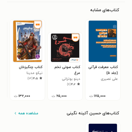
کتاب‌های مشابه
کتاب معرفت قرآنی
کتاب صوتی تخم
کتاب چنگیزخان
کتا
(جلد ۵)
مرغ
نیکو مدینا
جنی
)
۱۳
(
۴٫۵
علی نصیری
دینو بوتزاتی
دور
متق
۰
)
۶
(
۴٫۲
براد
زند
۱۷۵,۰۰۰
ت
۶۵,۰۰۰
ت
۱۳۲,۰۰۰
ت
کتاب‌های حسین آئینه نگینی
مشاهده همه