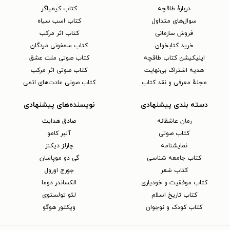
دربارهٔ طاقچه
کتاب کیمیاگر
سوال‌های متداول
کتاب اسب سیاه
فروش سازمانی
کتاب اثر مرکب
خرید کتابخوان
کتاب سمفونی مردگان
اپلیکیشن کتاب طاقچه
کتاب صوتی ملت عشق
هدیه اشتراک بی‌نهایت
کتاب صوتی اثر مرکب
مجلهٔ معرفی و نقد کتاب
کتاب صوتی عادت‌های اتمی
دسته بندی پیشنهادی
نویسنده‌های پیشنهادی
رمان عاشقانه
صادق هدایت
کتاب‌ صوتی
آلبر کامو
نمایشنامه
چارلز دیکنز
کتاب جامعه شناسی
گی دو موپاسان
کتاب شعر
جورج اورول
کتاب موفقیت و خودیاری
الکساندر دوما
کتاب تاریخ اسلام
لئو تولستوی
کتاب کودک و نوجوان
ویکتور هوگو