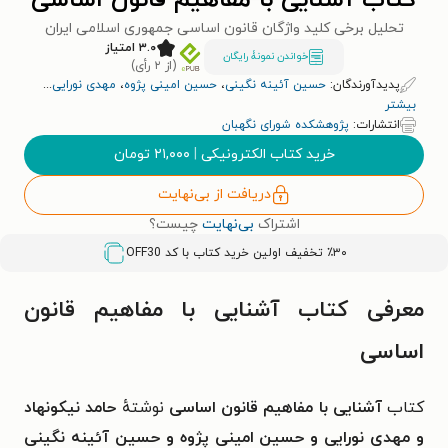
کتاب آشنایی با مفاهیم قانون اساسی
تحلیل برخی کلید واژگان قانون اساسی جمهوری اسلامی ایران
۳.۰ امتیاز
خواندن نمونۀ رایگان
(از ۲ رأی)
پدیدآورندگان:
حسین آئینه نگینی
،
حسین امینی پژوه
،
مهدی نورایی
...
بیشتر
انتشارات:
پژوهشکده شورای نگهبان
خرید کتاب الکترونیکی
|
۲۱,۰۰۰
تومان
دریافت از بی‌نهایت
اشتراک
بی‌نهایت
چیست؟
٪۳۰ تخفیف اولین خرید کتاب با کد
OFF30
معرفی کتاب آشنایی با مفاهیم قانون
اساسی
کتاب
آشنایی با مفاهیم قانون اساسی
نوشتهٔ
حامد نیکونهاد
و
مهدی نورایی و
حسین امینی پژوه و
حسین آئینه نگینی