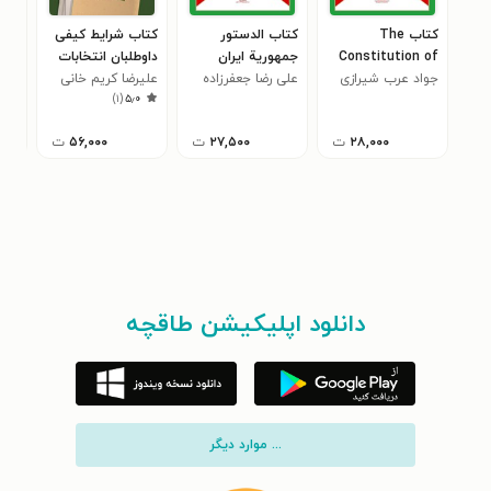
کتاب The
کتاب الدستور
کتاب شرایط کیفی
Constitution of
جمهوریة ایران
داوطلبان انتخابات
oit
the Islamic
جواد عرب شیرازی
الاسلامیه
علی رضا جعفرزاده
علیرضا کریم خانی
پژو
nel
)
۱
(
۵٫۰
Republic of Iran
بهاءآبادی
نگه
que
ran
۲۸,۰۰۰
ت
۲۷,۵۰۰
ت
۵۶,۰۰۰
ت
دانلود اپلیکیشن طاقچه
... موارد دیگر