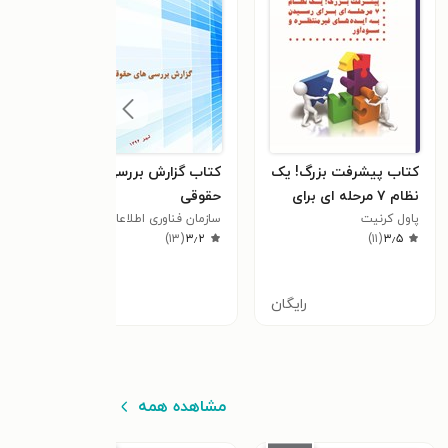
کتاب پیشرفت بزرگ! یک
کتاب گزارش بررسی های
کتاب
نظام ۷ مرحله ای برای
حقوقی
هما
پاول کرنیت
رسیدن به ایده های
سازمان فناوری اطلاعات ایران
سازما
حقوق
٫۳
)
۱۳
(
۳٫۲
)
۱۱
(
۳٫۵
غیرمنتظره و سودآور
ارتب
رایگان
رایگان
مشاهده همه