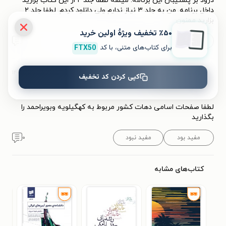
درود بر پشتیبان این برنامه. میشه لطفا جلد ۲ از این کتاب بزارید
داخل برنامه. من به جلد ۳ نیاز ندارم ولی دانلود کردم. لطفا جلد ۲
بزارید ممنون
٪۵۰ تخفیف ویژۀ اولین خرید
مفید بود (۱)
مفید نبود
۱
برای کتاب‌های متنی، با کد
FTX50
۱۴۰۴/۰۷/۲۷
کاربر 9938230
کپی کردن کد تخفیف
ک
لطفا صفحات اسامی دهات کشور مربوط به کهگیلویه وبویراحمد را
بگذارید
مفید بود
مفید نبود
۰
کتاب‌های مشابه