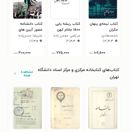
کتاب نیمه‌ی پنهان
کتاب ریشه یابی
کتاب دانشنامه
کتا
مکران
۱۵۰۰ جانام کهن
مصور آیین های
ژئو
محمدهادی
مرتضی مومن زاده
ایرانی؛ جلد اول
علیرضا حسن‌زاده
عادل شی
محو
۰
)
۷
(
۳٫۹
)
۴
(
۳٫۳
)
۱۴
(
۴٫۴
حیدری‌نسب
۱۰۶,۵۰۰
ت
۷۷۵,۰۰۰
ت
۳۰۰,۰۰۰
ت
کتاب‌های کتابخانه مرکزی و مرکز اسناد دانشگاه
مشاهده
همه
تهران