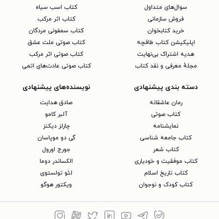
سوال‌های متداول
کتاب اسب سیاه
فروش سازمانی
کتاب اثر مرکب
خرید کتابخوان
کتاب سمفونی مردگان
اپلیکیشن کتاب طاقچه
کتاب صوتی ملت عشق
هدیه اشتراک بی‌نهایت
کتاب صوتی اثر مرکب
مجلهٔ معرفی و نقد کتاب
کتاب صوتی عادت‌های اتمی
دسته بندی پیشنهادی
نویسنده‌های پیشنهادی
رمان عاشقانه
صادق هدایت
کتاب‌ صوتی
آلبر کامو
نمایشنامه
چارلز دیکنز
کتاب جامعه شناسی
گی دو موپاسان
کتاب شعر
جورج اورول
کتاب موفقیت و خودیاری
الکساندر دوما
کتاب تاریخ اسلام
لئو تولستوی
کتاب کودک و نوجوان
ویکتور هوگو