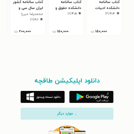
کتاب سالنامه
کتاب سالنامه
کتاب سالنامه کشور
کتا
دانشکده ادبیات
دانشکده حقوق و
ایران سال سی و
سال 
)
۲
(
۴٫۵
)
۴
(
۳٫۳
تبریز سال ۱۳۳۰
علوم سیاسی و
یکم ۲۵۳۵
محمد‌رضا میرزا
منو
۰
)
۷
(
۳٫۱
اقتصادی سال ۱۳۲۸
زمانی
۱۵۰,۰۰۰
ت
۱۵۰,۰۰۰
ت
۲۰۰,۰۰۰
ت
دانلود اپلیکیشن طاقچه
... موارد دیگر