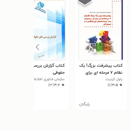
کتاب پیشرفت بزرگ! یک
کتاب گزارش بررسی های
کتاب
نظام ۷ مرحله ای برای
حقوقی
هما
پاول کرنیت
رسیدن به ایده های
سازمان فناوری اطلاعات ایران
سازما
حقوق
٫۳
)
۱۳
(
۳٫۲
)
۱۱
(
۳٫۵
غیرمنتظره و سودآور
ارتب
رایگان
رایگان