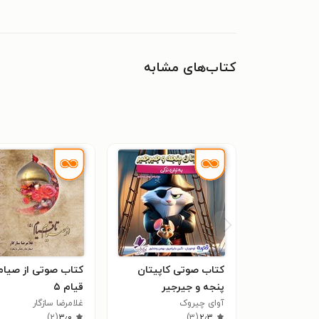
کتاب‌های مشابه
کتاب صوتی کاپیتان
کتاب صوتی از صیام 
پنجه و جیرجیر
قیام ۵
آوای چیروک
غلامرضا سازگار
)
۲
(
۳٫۰
)
۳
(
۲٫۳