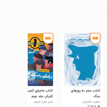
کتاب سفر به روزهای
کتاب ماجرای کمیسر
کتاب
جنگ
کلیکر؛ جلد دوم
سوزان
سعید علامیان
راینر ماریا شرودر
)
۴
(
۳٫۸