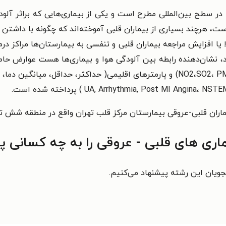
 در سطح بین‌المللی مطرح است و یکی از بیماری‌هایی که براثر آ
هرچند بسیاری از بیماران قلبی آموخته‌اند که چگونه با داشتن قل
لا یا افزایش مراجعه بیماران قلبی و تنفسی به بیمارستان‌ها مراکز در
بد، نشان‌دهنده رابطه بین آلودگی هوا و بیماری‌ها هست عوارض حاص
اثرات آلاینده های هوا از جمله (NO2،SO2، PM10, PM2/5, Co2) و پارمترهای اقلیمی( 
اران قلبی-عروقی بیمارستان مرکز قلب تهران واقع در منطقه شش ت
اری های قلبی - عروقی را به چه کسانی پ
شجویان این رشته پیشنهاد می‌کنیم.