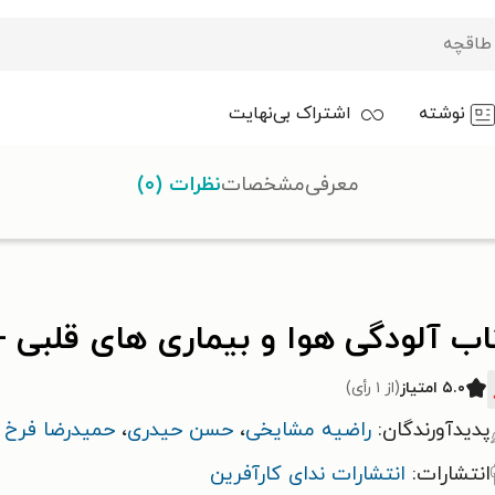
نوشته
اشتراک بی‌نهایت
معرفی
مشخصات
نظرات (۰)
های قلبی - عروقی
ب آلودگی هوا و بیماری های قلبی -
۵.۰ امتیاز
(از ۱ رأی)
پدیدآورندگان:
راضیه مشایخی
،
حسن حیدری
،
حمیدرضا فرخ ا
انتشارات:
انتشارات ندای کارآفرین