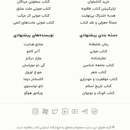
خرید کتابخوان
کتاب سمفونی مردگان
اپلیکیشن کتاب طاقچه
کتاب صوتی ملت عشق
هدیه اشتراک بی‌نهایت
کتاب صوتی اثر مرکب
مجلهٔ معرفی و نقد کتاب
کتاب صوتی عادت‌های اتمی
دسته بندی پیشنهادی
نویسنده‌های پیشنهادی
رمان عاشقانه
صادق هدایت
کتاب‌ صوتی
آلبر کامو
نمایشنامه
چارلز دیکنز
کتاب جامعه شناسی
گی دو موپاسان
کتاب شعر
جورج اورول
کتاب موفقیت و خودیاری
الکساندر دوما
کتاب تاریخ اسلام
لئو تولستوی
کتاب کودک و نوجوان
ویکتور هوگو
© کلیه حقوق این سایت محفوظ و متعلق به فروشگاه اینترنتی کتاب طاقچه است.