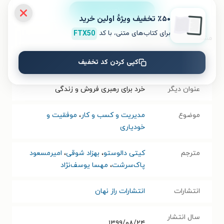
نصب
٪۵۰ تخفیف ویژۀ اولین خرید
برای کتاب‌های متنی، با کد
FTX50
مشخصات کتاب الکترونیکی
کپی کردن کد تخفیف
نام کتاب
رهبری بیسکویت شانسی
عنوان دیگر
خرد برای رهبری فروش و زندگی
موضوع
مدیریت و کسب و کار
،
موفقیت و
خودیاری
مترجم
کیتی دالوستو
،
بهزاد شوقی
،
امیرمسعود
پاک‌سرشت
،
مهسا یوسف‌نژاد
انتشارات
انتشارات راز نهان
سال انتشار
۱۳۹۹/۰۸/۲۴