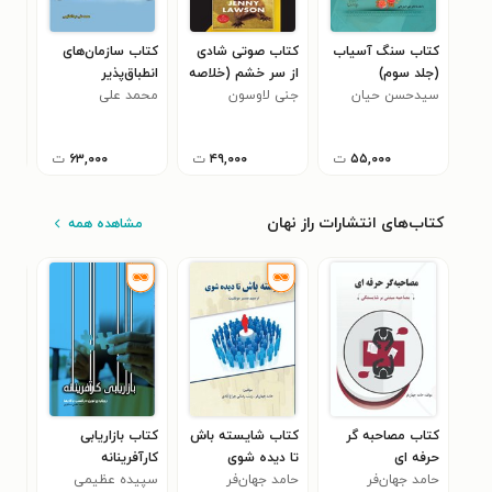
کتاب سنگ آسیاب
کتاب صوتی شادی
کتاب سازمان‌های
کتا
(جلد سوم)
از سر خشم (خلاصه
انطباق‌پذیر
زند
سیدحسن حیان
کتاب)
جنی لاوسون
محمد علی
سلا
زین
۰
عبدالعظیمی
۵۵,۰۰۰
ت
۴۹,۰۰۰
ت
۶۳,۰۰۰
ت
کتاب‌های انتشارات راز نهان
مشاهده همه
کتاب مصاحبه گر
کتاب شایسته باش
کتاب بازاریابی
کتا
حرفه ای
تا دیده شوی
کارآفرینانه
قان
حامد جهان‌فر
حامد جهان‌فر
سپیده عظیمی
ناز
زندگ