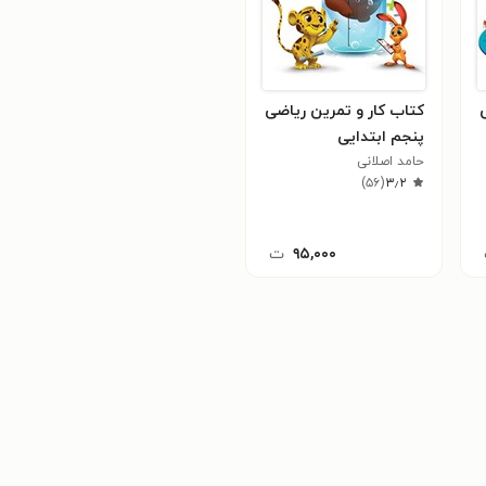
کتاب کار و تمرین ریاضی
پنجم ابتدایی
حامد اصلانی
)
۵۶
(
۳٫۲
۹۵,۰۰۰
ت