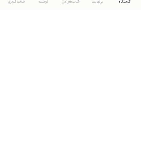
فروشگاه
بی‌نهایت
کتاب‌های من
نوشته
حساب کاربری
دانلود اپلیکیشن طاقچه
... موارد دیگر
مشاهدهٔ دیگر نسخه‌های طاقچه