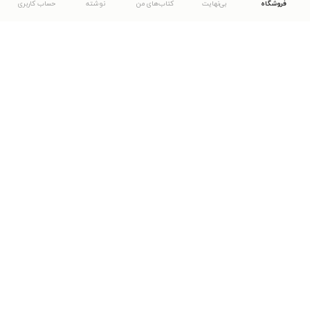
فروشگاه
بی‌نهایت
کتاب‌های من
نوشته
حساب کاربری
دانلود اپلیکیشن طاقچه
... موارد دیگر
مشاهدهٔ دیگر نسخه‌های طاقچه