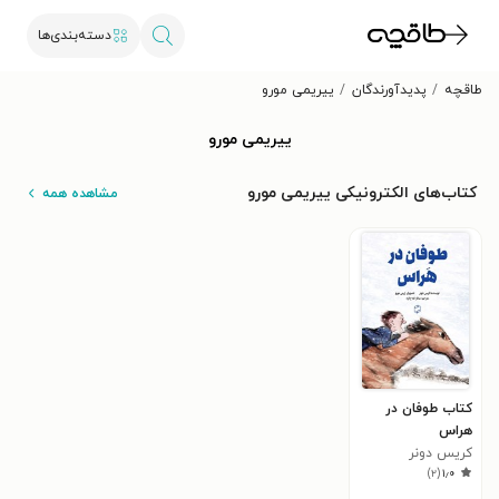
دسته‌بندی‌ها
طاقچه
پدیدآورندگان
ییریمی مورو
ییریمی مورو
کتاب‌های الکترونیکی ییریمی مورو
مشاهده همه
کتاب طوفان در
هراس
کریس دونر
)
۲
(
۱٫۰