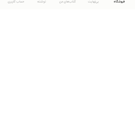
فروشگاه
بی‌نهایت
کتاب‌های من
نوشته
حساب کاربری
دانلود اپلیکیشن طاقچه
... موارد دیگر
مشاهدهٔ دیگر نسخه‌های طاقچه