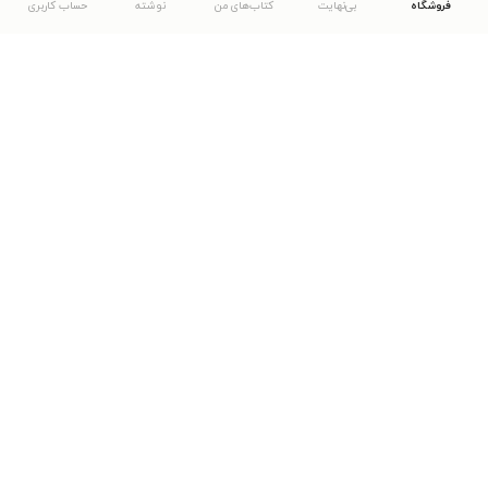
فروشگاه
بی‌نهایت
کتاب‌های من
نوشته
حساب کاربری
دانلود اپلیکیشن طاقچه
... موارد دیگر
مشاهدهٔ دیگر نسخه‌های طاقچه