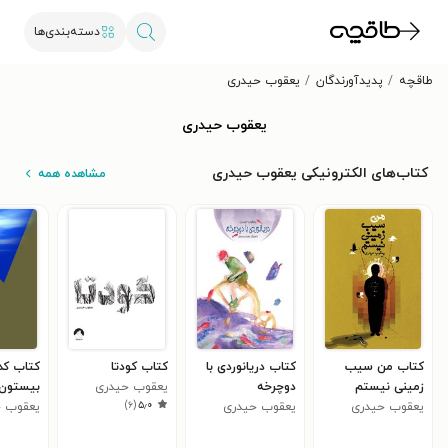
دسته‌بندی‌ها
طاقچه
پدیدآورندگان
یعقوب حیدری
یعقوب حیدری
کتاب‌های الکترونیکی یعقوب حیدری
مشاهده همه
کتاب من سیب
کتاب دریانوردی با
کتاب کودتا
کتاب کد
زمینی نیستم
دوچرخه
یعقوب حیدری
بیستون ب
)
۶
(
۵٫۰
یعقوب حیدری
یعقوب حیدری
یعقوب ح