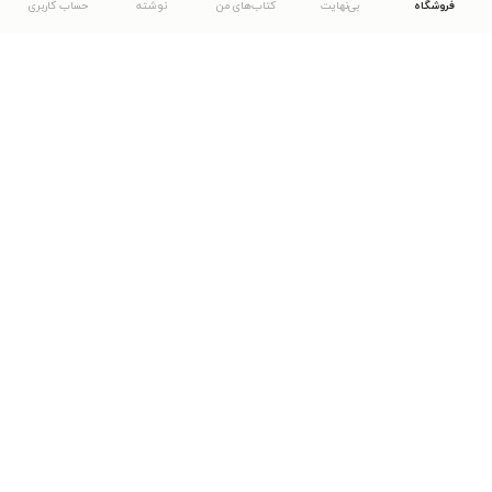
فروشگاه
بی‌نهایت
کتاب‌های من
نوشته
حساب کاربری
دانلود اپلیکیشن طاقچه
... موارد دیگر
مشاهدهٔ دیگر نسخه‌های طاقچه