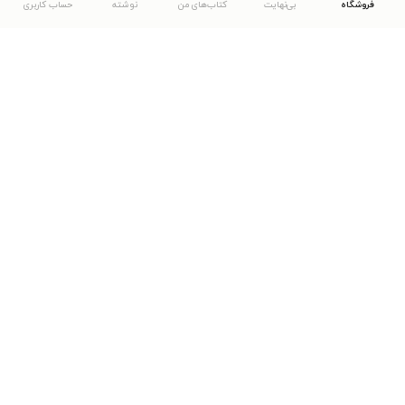
فروشگاه
بی‌نهایت
کتاب‌های من
نوشته
حساب کاربری
دانلود اپلیکیشن طاقچه
... موارد دیگر
مشاهدهٔ دیگر نسخه‌های طاقچه