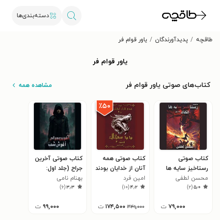
دسته‌بندی‌ها
طاقچه
پدیدآورندگان
یاور قوام فر
یاور قوام فر
کتاب‌های صوتی یاور قوام فر
مشاهده همه
٪۵۰
کتاب صوتی
کتاب صوتی همه
کتاب صوتی آخرین
رستاخیز سایه ها
آنان از خدایان بودند
جراح (جلد اول:
محسن لطفی
(جلد اول: اتحاد)
۲؛ ددسگال ۳
امین فرد
بهنام نامی
آغوش شب)
)
۶
(
۳٫۳
)
۱۰
(
۴٫۲
)
۲
(
۵٫۰
۷۹,۰۰۰
ت
۱۷۴,۵۰۰
ت
۹۹,۰۰۰
ت
۳۴۹,۰۰۰