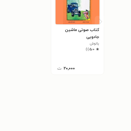
کتاب صوتی ماشین
جادویی
یانوش ‍
)
۱
(
۵٫۰
۲۰,۰۰۰
ت