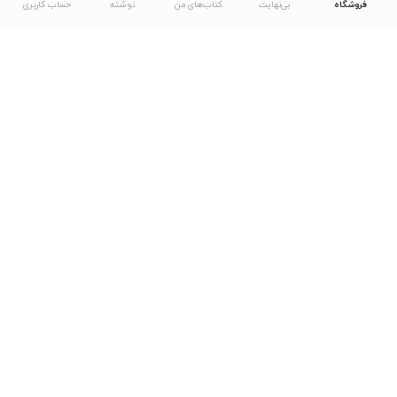
فروشگاه
بی‌نهایت
کتاب‌های من
نوشته
حساب کاربری
دانلود اپلیکیشن طاقچه
... موارد دیگر
مشاهدهٔ دیگر نسخه‌های طاقچه