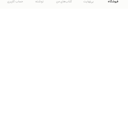
فروشگاه
بی‌نهایت
کتاب‌های من
نوشته
حساب کاربری
دانلود اپلیکیشن طاقچه
... موارد دیگر
مشاهدهٔ دیگر نسخه‌های طاقچه