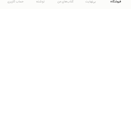
فروشگاه
بی‌نهایت
کتاب‌های من
نوشته
حساب کاربری
دانلود اپلیکیشن طاقچه
... موارد دیگر
مشاهدهٔ دیگر نسخه‌های طاقچه