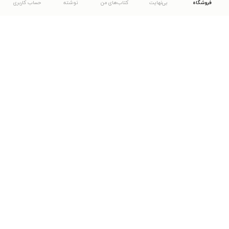
فروشگاه
بی‌نهایت
کتاب‌های من
نوشته
حساب کاربری
دانلود اپلیکیشن طاقچه
... موارد دیگر
مشاهدهٔ دیگر نسخه‌های طاقچه