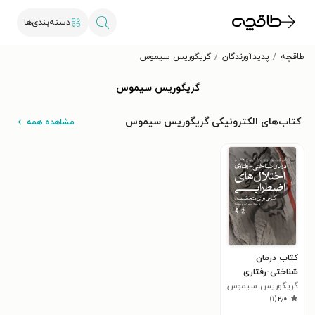
دسته‌بندی‌ها
طاقچه
پدیدآورندگان
گریگوریس سیموس
گریگوریس سیموس
کتاب‌های الکترونیکی گریگوریس سیموس
مشاهده همه
کتاب درمان
شناختی-رفتاری
گریگوریس سیموس
اختلال های اضطرابی
)
۱
(
۲٫۰