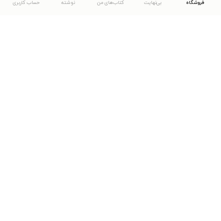
فروشگاه
بی‌نهایت
کتاب‌های من
نوشته
حساب کاربری
دانلود اپلیکیشن طاقچه
... موارد دیگر
مشاهدهٔ دیگر نسخه‌های طاقچه