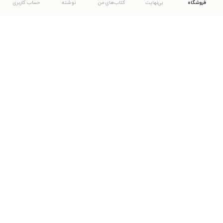
فروشگاه
بی‌نهایت
کتاب‌های من
نوشته
حساب کاربری
دانلود اپلیکیشن طاقچه
... موارد دیگر
مشاهدهٔ دیگر نسخه‌های طاقچه