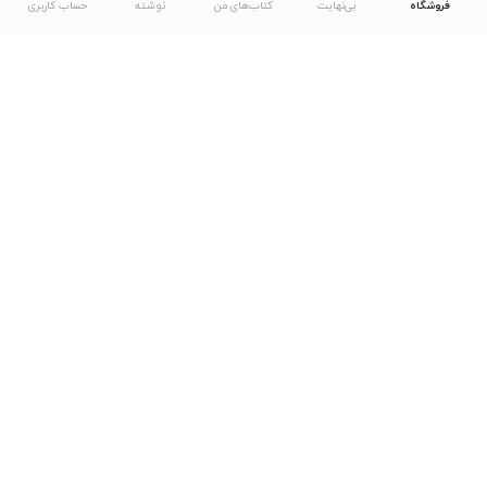
فروشگاه
بی‌نهایت
کتاب‌های من
نوشته
حساب کاربری
دانلود اپلیکیشن طاقچه
... موارد دیگر
مشاهدهٔ دیگر نسخه‌های طاقچه