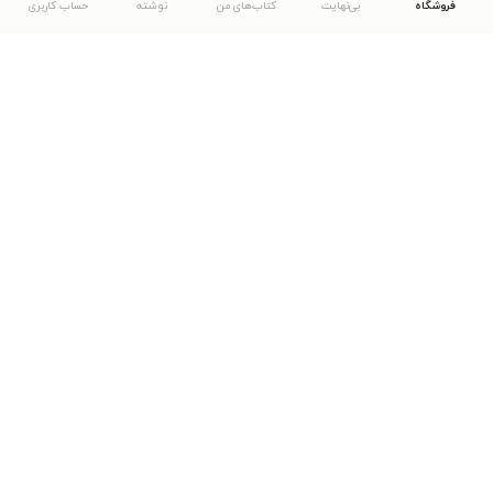
فروشگاه
بی‌نهایت
کتاب‌های من
نوشته
حساب کاربری
دانلود اپلیکیشن طاقچه
... موارد دیگر
مشاهدهٔ دیگر نسخه‌های طاقچه