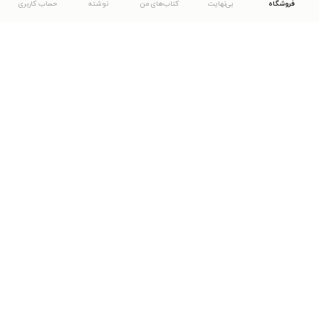
فروشگاه
بی‌نهایت
کتاب‌های من
نوشته
حساب کاربری
دانلود اپلیکیشن طاقچه
... موارد دیگر
مشاهدهٔ دیگر نسخه‌های طاقچه