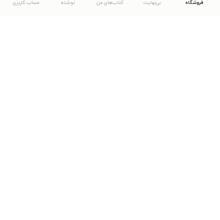
فروشگاه
بی‌نهایت
کتاب‌های من
نوشته
حساب کاربری
دانلود اپلیکیشن طاقچه
... موارد دیگر
مشاهدهٔ دیگر نسخه‌های طاقچه