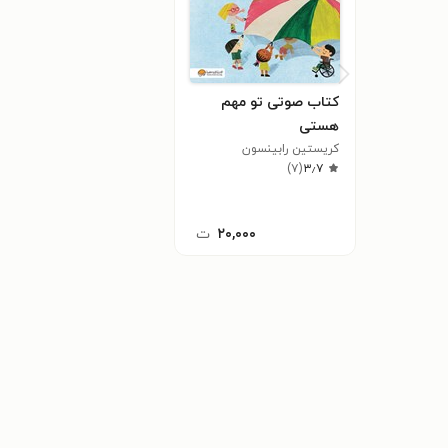
کتاب صوتی تو مهم
هستی
کریستین رابینسون
)
۷
(
۳٫۷
۲۰,۰۰۰
ت