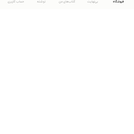
فروشگاه
بی‌نهایت
کتاب‌های من
نوشته
حساب کاربری
دانلود اپلیکیشن طاقچه
... موارد دیگر
مشاهدهٔ دیگر نسخه‌های طاقچه