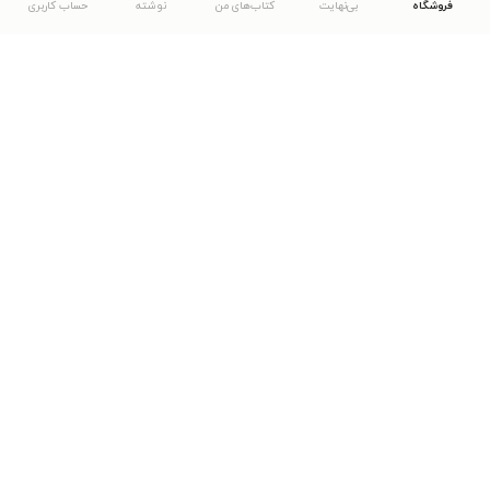
فروشگاه
بی‌نهایت
کتاب‌های من
نوشته
حساب کاربری
دانلود اپلیکیشن طاقچه
... موارد دیگر
مشاهدهٔ دیگر نسخه‌های طاقچه