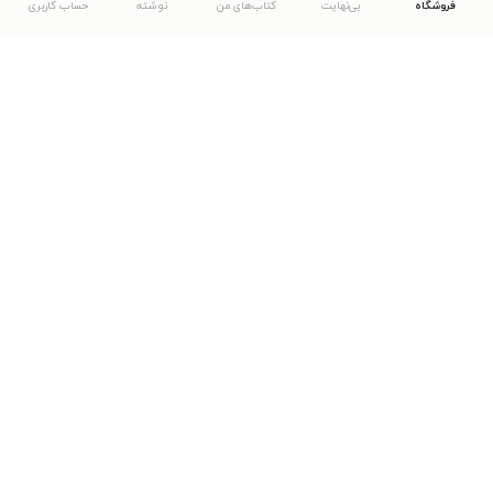
فروشگاه
بی‌نهایت
کتاب‌های من
نوشته
حساب کاربری
دانلود اپلیکیشن طاقچه
... موارد دیگر
مشاهدهٔ دیگر نسخه‌های طاقچه