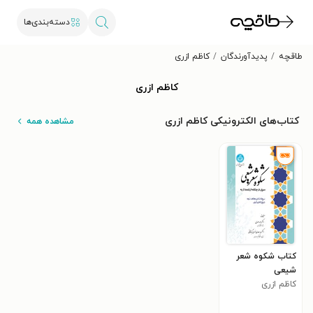
دسته‌بندی‌ها
طاقچه
پدیدآورندگان
کاظم ازری
کاظم ازری
کتاب‌های الکترونیکی کاظم ازری
مشاهده همه
کتاب شکوه شعر
شیعی
کاظم ازری