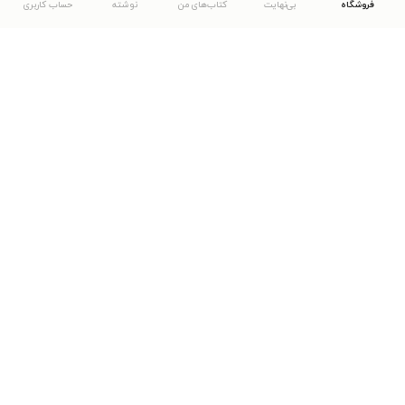
فروشگاه
بی‌نهایت
کتاب‌های من
نوشته
حساب کاربری
دانلود اپلیکیشن طاقچه
... موارد دیگر
مشاهدهٔ دیگر نسخه‌های طاقچه