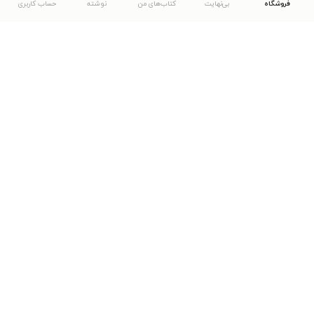
فروشگاه
بی‌نهایت
کتاب‌های من
نوشته
حساب کاربری
دانلود اپلیکیشن طاقچه
... موارد دیگر
مشاهدهٔ دیگر نسخه‌های طاقچه