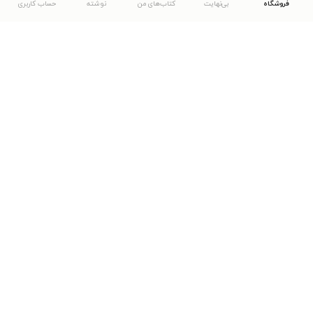
فروشگاه
بی‌نهایت
کتاب‌های من
نوشته
حساب کاربری
دانلود اپلیکیشن طاقچه
... موارد دیگر
مشاهدهٔ دیگر نسخه‌های طاقچه