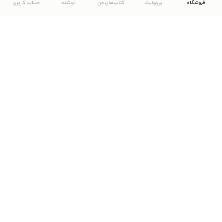
فروشگاه
بی‌نهایت
کتاب‌های من
نوشته
حساب کاربری
دانلود اپلیکیشن طاقچه
... موارد دیگر
مشاهدهٔ دیگر نسخه‌های طاقچه