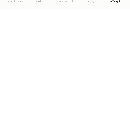
فروشگاه
بی‌نهایت
کتاب‌های من
نوشته
حساب کاربری
دانلود اپلیکیشن طاقچه
... موارد دیگر
مشاهدهٔ دیگر نسخه‌های طاقچه