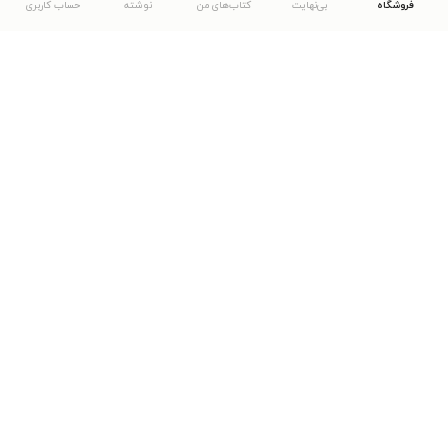
فروشگاه
بی‌نهایت
کتاب‌های من
نوشته
حساب کاربری
دانلود اپلیکیشن طاقچه
... موارد دیگر
مشاهدهٔ دیگر نسخه‌های طاقچه