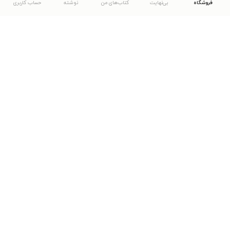
فروشگاه
بی‌نهایت
کتاب‌های من
نوشته
حساب کاربری
دانلود اپلیکیشن طاقچه
... موارد دیگر
مشاهدهٔ دیگر نسخه‌های طاقچه