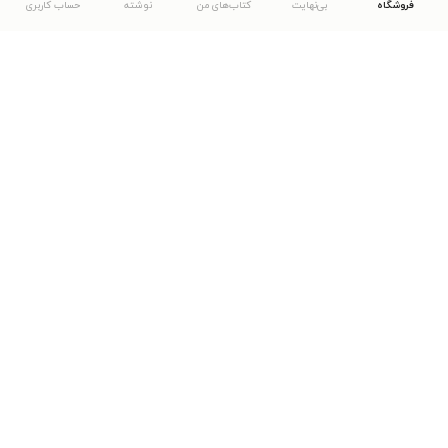
فروشگاه
بی‌نهایت
کتاب‌های من
نوشته
حساب کاربری
دانلود اپلیکیشن طاقچه
... موارد دیگر
مشاهدهٔ دیگر نسخه‌های طاقچه