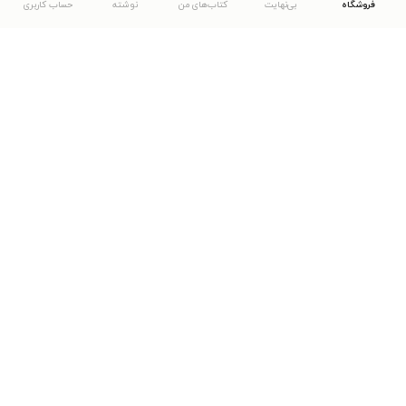
فروشگاه
بی‌نهایت
کتاب‌های من
نوشته
حساب کاربری
دانلود اپلیکیشن طاقچه
... موارد دیگر
مشاهدهٔ دیگر نسخه‌های طاقچه