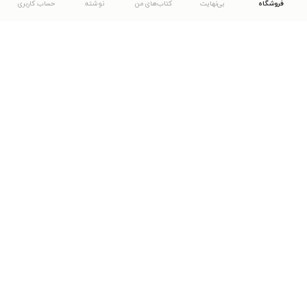
فروشگاه
بی‌نهایت
کتاب‌های من
نوشته
حساب کاربری
دانلود اپلیکیشن طاقچه
... موارد دیگر
مشاهدهٔ دیگر نسخه‌های طاقچه