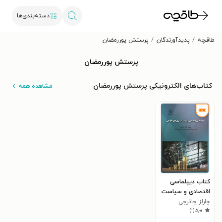
دسته‌بندی‌ها
طاقچه
پدیدآورندگان
پرستش پوررمضان
پرستش پوررمضان
کتاب‌های الکترونیکی پرستش پوررمضان
مشاهده همه
کتاب دیپلماسی
اقتصادی و سیاست
چارلز چاترجی
گذاری های خارجی
)
۱
(
۵٫۰