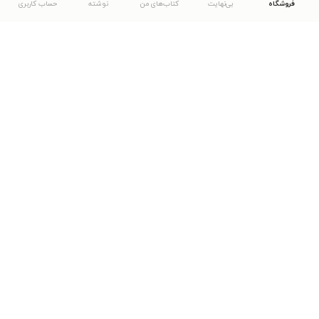
فروشگاه
بی‌نهایت
کتاب‌های من
نوشته
حساب کاربری
دانلود اپلیکیشن طاقچه
... موارد دیگر
مشاهدهٔ دیگر نسخه‌های طاقچه