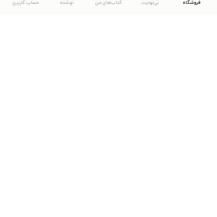
فروشگاه
بی‌نهایت
کتاب‌های من
نوشته
حساب کاربری
دانلود اپلیکیشن طاقچه
... موارد دیگر
مشاهدهٔ دیگر نسخه‌های طاقچه