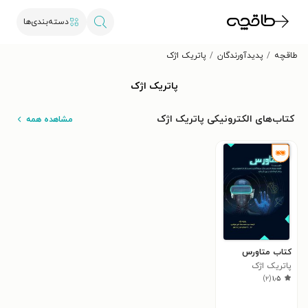
دسته‌بندی‌ها
طاقچه
پدیدآورندگان
پاتریک اژک
پاتریک اژک
کتاب‌های الکترونیکی پاتریک اژک
مشاهده همه
کتاب متاورس
پاتریک اژک
)
۲
(
۱٫۵