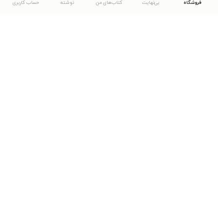
فروشگاه
بی‌نهایت
کتاب‌های من
نوشته
حساب کاربری
دانلود اپلیکیشن طاقچه
... موارد دیگر
مشاهدهٔ دیگر نسخه‌های طاقچه