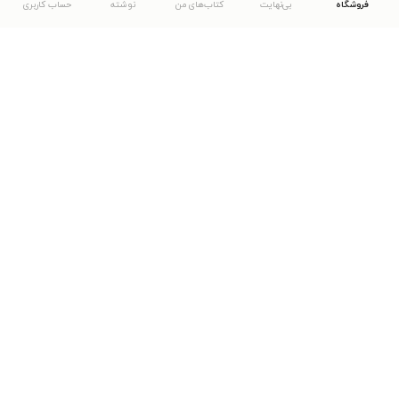
فروشگاه
بی‌نهایت
کتاب‌های من
نوشته
حساب کاربری
دانلود اپلیکیشن طاقچه
... موارد دیگر
مشاهدهٔ دیگر نسخه‌های طاقچه