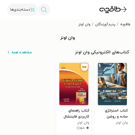
دسته‌بندی‌ها
طاقچه
پدیدآورندگان
وان اونز
وان اونز
کتاب‌های الکترونیکی وان اونز
مشاهده همه
کتاب استراتژی
کتاب راهنمای
ساده و روشن
کاربردی فایننشال
وان اونز
وان اونز
تایمز برای نوشتن
)
۱
(
۵٫۰
طرح کسب و کار