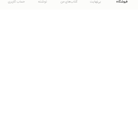
فروشگاه
بی‌نهایت
کتاب‌های من
نوشته
حساب کاربری
دانلود اپلیکیشن طاقچه
... موارد دیگر
مشاهدهٔ دیگر نسخه‌های طاقچه