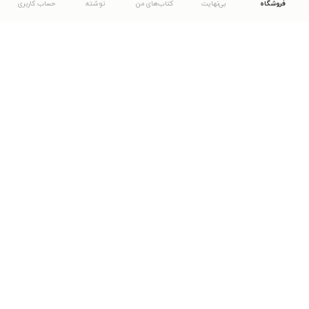
فروشگاه
بی‌نهایت
کتاب‌های من
نوشته
حساب کاربری
دانلود اپلیکیشن طاقچه
... موارد دیگر
مشاهدهٔ دیگر نسخه‌های طاقچه