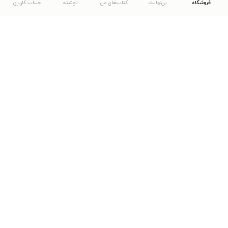
فروشگاه
بی‌نهایت
کتاب‌های من
نوشته
حساب کاربری
دانلود اپلیکیشن طاقچه
... موارد دیگر
مشاهدهٔ دیگر نسخه‌های طاقچه